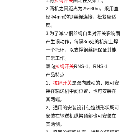
1.将
拉绳开关
固定在支架上。
2.两机之间距离为25~30m，采用直
径Ф4mm的钢丝绳连接，松紧应适
度。
3.为了减少钢丝绳自重对开关影响而
产生误动作，每隔3m处的机架上焊
一个托环，以支撑钢丝绳保证其能
正常工作。
双向
拉绳开关
RNS-1、RNS-1
产品特点
1、
拉绳开关
是双向触动的，既可安
装在输送机中间位置，也可安装在
其两端。
2、通用的安装设计使拉线形状既可
安装在输送机纵梁顶部也可安装在
其两侧。