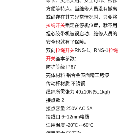
命长、灵活实用、安全可靠、检修
方便等特点。当维修人员没有撤离
或尚存在其它异常情况时，只要将
拉绳开关
锁定在停机位置，就不用
担心胶带机被误启动，维修人员的
安全也就有了保障。
双向
拉绳开关
RNS-1、RNS-1
拉绳
开关
基本参数：
防护等级 IP67
壳体材料 铝合金表面精工烤漆
传动杆材质 不锈钢
缆绳所需张力 49±10N(5±1kgf)
接点数 2
接点容量 250V AC 5A
接线口 6~12mm电缆
适用温度 -20℃~+60℃