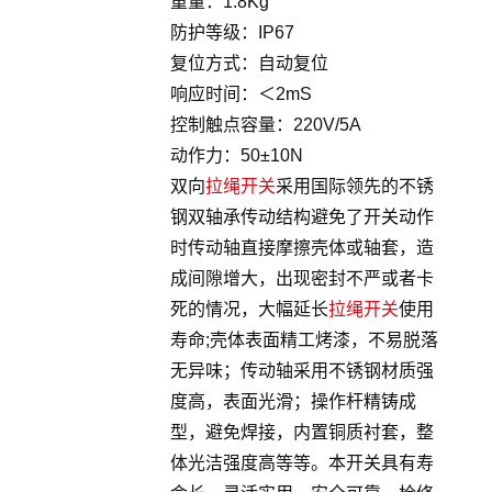
重量：1.8Kg
防护等级：IP67
复位方式：自动复位
响应时间：＜2mS
控制触点容量：220V/5A
动作力：50±10N
双向
拉绳开关
采用国际领先的不锈
钢双轴承传动结构避免了开关动作
时传动轴直接摩擦壳体或轴套，造
成间隙增大，出现密封不严或者卡
死的情况，大幅延长
拉绳开关
使用
寿命;壳体表面精工烤漆，不易脱落
无异味；传动轴采用不锈钢材质强
度高，表面光滑；操作杆精铸成
型，避免焊接，内置铜质衬套，整
体光洁强度高等等。本开关具有寿