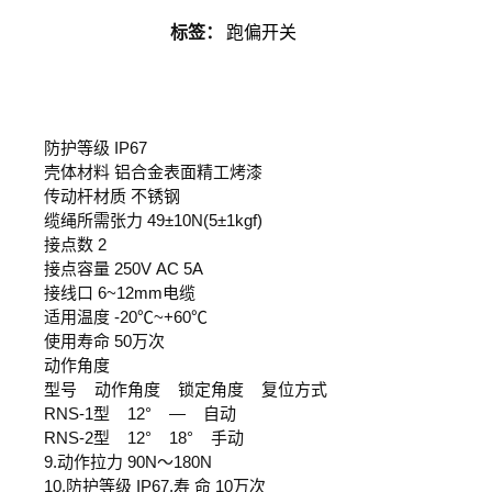
标签：
跑偏开关
防护等级 IP67
壳体材料 铝合金表面精工烤漆
传动杆材质 不锈钢
缆绳所需张力 49±10N(5±1kgf)
接点数 2
接点容量 250V AC 5A
接线口 6~12mm电缆
适用温度 -20℃~+60℃
使用寿命 50万次
动作角度
型号 动作角度 锁定角度 复位方式
RNS-1型 12° — 自动
RNS-2型 12° 18° 手动
9.动作拉力 90N～180N
10.防护等级 IP67,寿 命 10万次