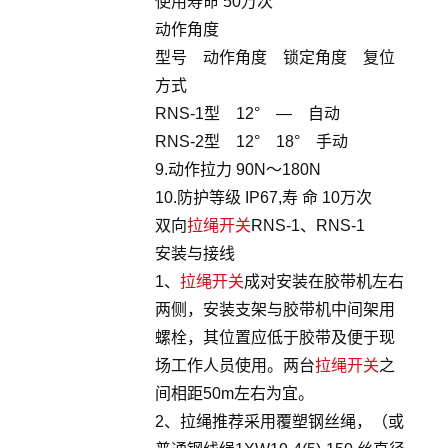
使用寿命 50万次
动作角度
型号 动作角度 锁定角度 复位
方式
RNS-1型 12° — 自动
RNS-2型 12° 18° 手动
9.动作拉力 90N～180N
10.防护等级 IP67,寿 命 10万次
双向
拉绳开关
RNS-1、RNS-1
安装与接线
1、
拉绳开关
成对安装在胶带机左右
两侧，安装支架与胶带机中间架用
螺栓，其位置应低于胶带及便于现
场工作人员使用。两台
拉绳开关
之
间相距50m左右为宜。
2、拉绳推荐采用覆塑钢丝绳，（或