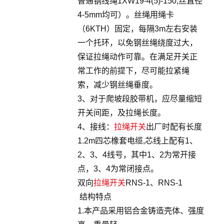
普通钢线绳1XW19-4(5)-150,丝直径
4-5mm均可）。丝绳用绳卡
（6KTH）固定，每隔3m左右安装
一个托环，以免钢丝绳绕度过大，
保证拉绳动作可靠。在满足开关正
常工作的前提下，尽可能拉紧绳
索，减少钢丝绳垂度。
3、对于爬坡段胶带机，应尽量缩短
开关间距，及拉绳长度。
4、接线：
拉绳开关
出厂时配有长度
1.2m四芯橡套电缆,芯线上配有1、
2、3、4线号，其中1、2为常开接
点，3、4为常闭接点。
双向
拉绳开关
RNS-1、RNS-1
结构特点
1.本产品采用铝合金铸造壳体、强度