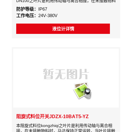
DN100之叶片是利用伟动轴与离合相接，在未接触物料
时，马达保持正常运转，当叶片接触物料时，马达会停
防护等级：
IP67
止转动，机构同时输出信号测出料位高度或料仓堵塞信
工作电压：
24V-380V
号
液位计详情
阻旋式料位开关JDZX-10BAT5-YZ
本阻旋式料位kongzhiqi之叶片是利用传动轴与离合相
接，在未接触物料时，马达保持正常运转，当叶片接触