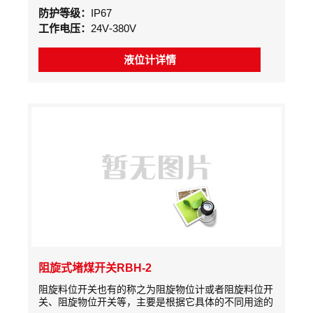
阻旋式料位kongzhiqi，阻旋料位计,PRL型/HL型阻旋料
防护等级：
IP67
位开关设计精巧，安装简便，并且有各种不同类型的桨
工作电压：
24V-380V
叶，不同长度的延长杆与护套，高温型*高耐温可以到
1200度，可以满足用户对于点料位报jing的几乎所有类
型的应用。
液位计详情
阻旋式堵煤开关RBH-2
阻旋料位开关也有的称之为阻旋物位计或者阻旋料位开
关、阻旋物位开关等，主要是根据它具体的不同用途的