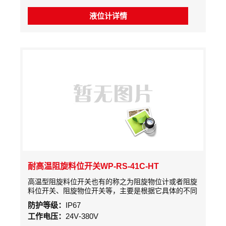
移。此位移先使一个微动开关动作，发出有料的信号
液位计详情
耐高温阻旋料位开关WP-RS-41C-HT
高温型阻旋料位开关也有的称之为阻旋物位计或者阻旋
料位开关、阻旋物位开关等，主要是根据它具体的不同
用途的不同名称。阻旋式料位开关是采用交流微电机经
防护等级：
IP67
减速后，带动检测叶片慢速旋转。当被测物料的料位上
工作电压：
24V-380V
升使叶片的转动受到阻挡时，检测机构主轴产生旋转位