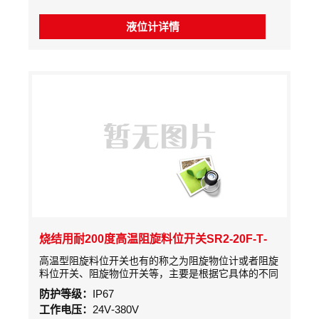
起的电容量的变化产生反应，从而消chu了由于物料堆
积产生的虚假信号
液位计详情
烧结用耐200度高温阻旋料位开关SR2-20F-T-
720
高温型阻旋料位开关也有的称之为阻旋物位计或者阻旋
料位开关、阻旋物位开关等，主要是根据它具体的不同
用途的不同名称。阻旋式料位开关是采用交流微电机经
防护等级：
IP67
减速后，带动检测叶片慢速旋转。当被测物料的料位上
工作电压：
24V-380V
升使叶片的转动受到阻挡时，检测机构主轴产生旋转位