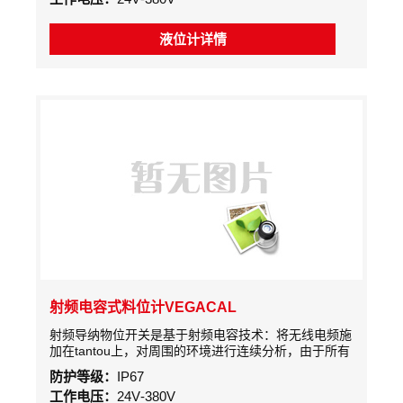
液位计详情
射频电容式料位计VEGACAL
射频导纳物位开关是基于射频电容技术：将无线电频施
加在tantou上，对周围的环境进行连续分析，由于所有
介质的介电常数和导电性均不同于空气，当tantou接触
防护等级：
IP67
到介质时所引起的微小电容量的变化被电路检测并转换
工作电压：
24V-380V
成开关信号输出。其独特的抗粘附电路只对物位改变引