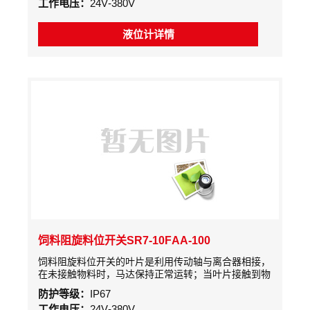
工作电压：
24V-380V
料位信号。同时另一个微动开关动作，切断电机电源使
其停转。只要此料位不变这种状态便一直保持下去。
液位计详情
饲料阻旋料位开关SR7-10FAA-100
饲料阻旋料位开关的叶片是利用传动轴与离合器相接，
在未接触物料时，马达保持正常运转；当叶片接触到物
料时，马达电源断开并停止转动，检测机构同时输出一
防护等级：
IP67
接点信号表示料位已到设定高度
工作电压：
24V-380V