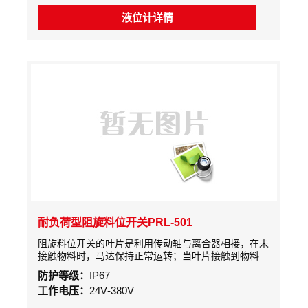
移。此位移先使一个微动开关动作，发出有料的信号。
随后另一个微动开关动作，切断微电机的电源使其停止
液位计详情
转动。只要仓内的料位不变，此种状态便将一直保持下
去。
耐负荷型阻旋料位开关PRL-501
阻旋料位开关的叶片是利用传动轴与离合器相接，在未
接触物料时，马达保持正常运转；当叶片接触到物料
时，马达电源断开并停止转动，检测机构同时输出一接
防护等级：
IP67
点信号表示料位已到设定高度。
工作电压：
24V-380V