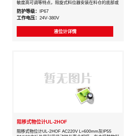
敏度高可调等特点，阻旋式料位器安装在料仓的底部或
顶部，可实现空仓或满仓报警、或者每隔一段距离（1
防护等级：
IP67
米左右）安装一只，可估算料仓中的料位，还可与进出
工作电压：
24V-380V
料设备相联锁，自动启停输送设备，实现系统自控的目
的，若应用于微机配料中，可大大提高产品质量，提高
生产效率。
液位计详情
阻移式物位计UL-2HOF
阻移式物位计UL-2HOF AC220V L=600mm灰IP55