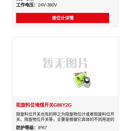
器可分离，无电缆连接，安装拆除不影洞进出科。 探
工作电压：
24V-380V
头耐高低温:探头适台184260C的工作环境，还提供国
资高温探头。
液位计详情
阻旋料位堵煤开关G86Y2G
阻旋料位开关也有的称之为阻旋物位计或者阻旋料位开
关、阻旋物位开关等，主要是根据它具体的不同用途的
不同名称。阻旋式料位开关是采用交流微电机经减速
防护等级：
IP67
后，带动检测叶片慢速旋转