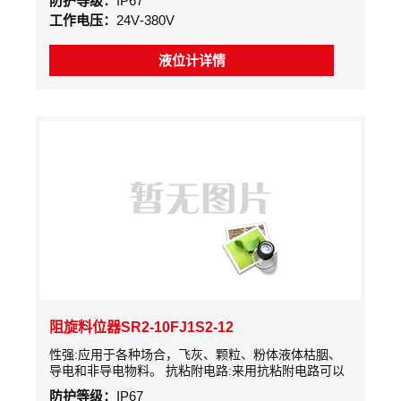
防护等级：
IP67
片慢速旋转。当被测物料的料位上升使叶片的转动受到
工作电压：
24V-380V
阻挡时，检测机构主轴产生旋转位移
液位计详情
阻旋料位器SR2-10FJ1S2-12
性强:应用于各种场合，飞灰、颗粒、粉体液体枯胭、
导电和非导电物料。 抗粘附电路:来用抗粘附电路可以
物料的粘附而产生虚假信号。 探头可折式:探头与控制
防护等级：
IP67