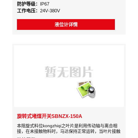
不同名称。阻旋式料位开关是采用交流微电机经减速
防护等级：
IP67
后，带动检测叶片慢速旋转。当被测物料的料位上升使
工作电压：
24V-380V
叶片的转动受到阻挡时，检测机构主轴产生旋转位移。
此位移先使一个微动开关动作，发出有料的信号。随后
另一个微动开关动作，切断微电机的电源使其停止转
液位计详情
动。只要仓内的料位不变，此种状态便将一直保持下
去。
旋转式堵煤开关SBNZX-150A
本阻旋式料位kongzhiqi之叶片是利用传动轴与离合相
接，在未接触物料时，马达保持正常运转，当叶片接触
物料时，马达会停止转运，机构会同时输出一个开关信