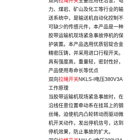
双向
拉绳开关
主要应用在冶金、电
力、煤岩、矿山及化工等行业的输
送系统中，是输送机自动化控制不
可缺少的传感元件，本产品是一种
胶带运输机现场紧急事故停机的保
护装置。本产品选用优质铝锭合金
精密压铸，并采用进口行程开关。
具有强度高，重量轻，密封性好，
产品使用寿命长等优点
双向
拉绳开关
NKLS-I电压380V3A
工作原理
当胶带运输机现场紧急事故时，在
沿线任意位置牵动系在挂耳上的钢
丝绳，迫使机内凸轮转动而驱动微
机开关动作，发出停机信号，达到
停机效果，防止事故的扩大。