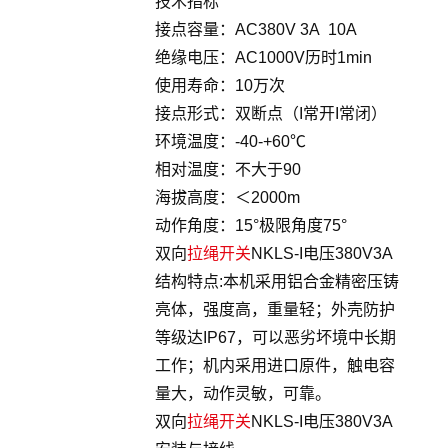
技术指标
接点容量：AC380V 3A 10A
绝缘电压：AC1000V历时1min
使用寿命：10万次
接点形式：双断点（I常开I常闭）
环境温度：-40-+60℃
相对温度：不大于90
海拔高度：＜2000m
动作角度：15°极限角度75°
双向
拉绳开关
NKLS-I电压380V3A
结构特点:本机采用铝合金精密压铸
亮体，强度高，重量轻；外壳防护
等级达IP67，可以恶劣坏境中长期
工作；机内采用进口原件，触电容
量大，动作灵敏，可靠。
双向
拉绳开关
NKLS-I电压380V3A