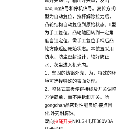
动开关动作，输出开关量，发出
baojing信号和停机信号。复位方式I
型为自动复位，拉杆解除拉力后，
凸轮结构自动复位到原始状态。II型
为手工复位，凸轮轴回转到一定角
度自锁定位，需手工复位手柄后凸
轮方能返回原始状态。本装置采用
防水、防尘密封设计，较好防止
水、灰尘进入机壳内。
1、坚固的铸铝外壳，为，特殊的环
境可选择特殊的表面处理。
2、整体式盖板使得接线及开关调整
方便简单，而不用拆卸开关。所
gongchan品密封性能良好,接点固
化,外壳耐腐蚀。
双向
拉绳开关
NKLS-I电压380V3A