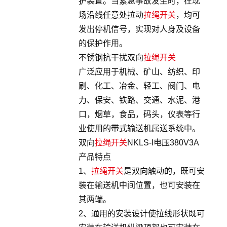
护装置。当紧急事故发生时，在现
场沿线任意处拉动
拉绳开关
，均可
发出停机信号，实现对人身及设备
的保护作用。
不锈钢抗干扰双向
拉绳开关
广泛应用于机械、矿山、纺织、印
刷、化工、冶金、轻工、阀门、电
力、保安、铁路、交通、水泥、港
口，烟草，食品，码头，仪表等行
业使用的带式输送机属送系统中。
双向
拉绳开关
NKLS-I电压380V3A
产品特点
1、
拉绳开关
是双向触动的，既可安
装在输送机中间位置，也可安装在
其两端。
2、通用的安装设计使拉线形状既可