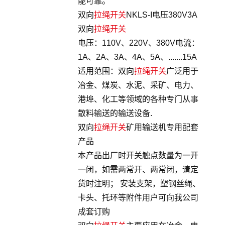
能可靠。
双向
拉绳开关
NKLS-I电压380V3A
双向
拉绳开关
电压：110V、220V、380V电流：
1A、2A、3A、4A、5A、.......15A
适用范围：双向
拉绳开关
广泛用于
冶金、煤炭、水泥、采矿、电力、
港埠、化工等领域的各种专门从事
散料输送的输送设备.
双向
拉绳开关
矿用输送机专用配套
产品
本产品出厂时开关触点数量为一开
一闭，如需两常开、两常闭，请定
货时注明； 安装支架，塑钢丝绳、
卡头、托环等附件用户可向我公司
成套订购