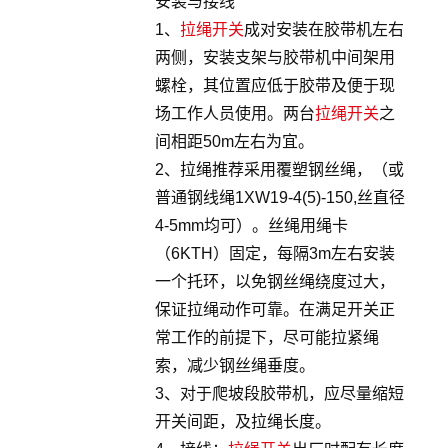
安装与接线
1、
拉绳开关
成对安装在胶带机左右
两侧，安装支架与胶带机中间架用
螺栓，其位置应低于胶带及便于现
场工作人员使用。两台
拉绳开关
之
间相距50m左右为宜。
2、拉绳推荐采用覆塑钢丝绳，（或
普通钢线绳1XW19-4(5)-150,丝直径
4-5mm均可）。丝绳用绳卡
（6KTH）固定，每隔3m左右安装
一个托环，以免钢丝绳绕度过大，
保证拉绳动作可靠。在满足开关正
常工作的前提下，尽可能拉紧绳
索，减少钢丝绳垂度。
3、对于爬坡段胶带机，应尽量缩短
开关间距，及拉绳长度。