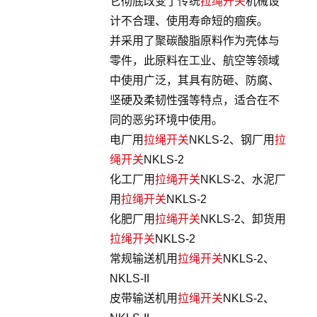
它彻底改变了传统
拉绳开关
机械设
计不合理、使用寿命短的痼疾。
并采用了聚碳酸脂原料作为壳体与
零件，此原料在工业、航空等领域
中使用广泛，其具有防砸、防腐、
坚硬及柔韧性强等特点，适合在不
同的恶劣环境中使用。
电厂用
拉绳开关
NKLS-2、钢厂用
拉
绳开关
NKLS-2
化工厂用
拉绳开关
NKLS-2、水泥厂
用
拉绳开关
NKLS-2
化肥厂用
拉绳开关
NKLS-2、卸货用
拉绳开关
NKLS-2
常规输送机用
拉绳开关
NKLS-2、
NKLS-II
皮带输送机用
拉绳开关
NKLS-2、