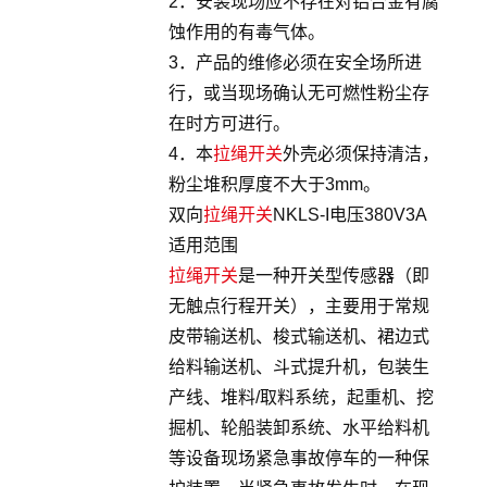
2．安装现场应不存在对铝合金有腐
蚀作用的有毒气体。
3．产品的维修必须在安全场所进
行，或当现场确认无可燃性粉尘存
在时方可进行。
4．本
拉绳开关
外壳必须保持清洁，
粉尘堆积厚度不大于3mm。
双向
拉绳开关
NKLS-I电压380V3A
适用范围
拉绳开关
是一种开关型传感器（即
无触点行程开关），主要用于常规
皮带输送机、梭式输送机、裙边式
给料输送机、斗式提升机，包装生
产线、堆料/取料系统，起重机、挖
掘机、轮船装卸系统、水平给料机
等设备现场紧急事故停车的一种保