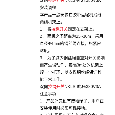
双向
拉绳开关
NKLS-I电压380V3A
安装调整
本产品一般安装在胶带运输机沿线
两线机架上。
1． 将
拉绳开关
固定在支架上。
2． 两机之间距离为25~30m，采用
直径Ф4mm的钢丝绳连接，松紧应
适度。
3． 为了减少钢丝绳自重对开关影响
而产生误动作，每隔3m处的机架上
焊一个托环，以支撑钢丝绳保证其
能正常工作。
双向
拉绳开关
NKLS-I电压380V3A
注意事项
1．产品外壳设有接地端子，用户在
安装使用时必须可靠接地。