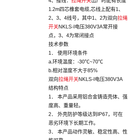
4、接线：
拉绳开关
出厂时配有长度
1.2m四芯橡套电缆,芯线上配有1、
2、3、4线号，其中1、2为双向
拉绳
开关
NKLS-I电压380V3A常开接
点，3、4为常闭接点
技术参数
1． 使用环境条件
a.环境温度：-30℃~70℃
b.相对湿度不大于85%
双向
拉绳开关
NKLS-I电压380V3A
结构特点
1． 本产品采用铝合金铸造壳体、强
度高、重量轻。
2． 外壳防护等级达到IP67，可在
恶劣环境下长期工作。
3． 本产品动作灵敏、稳定性高、性