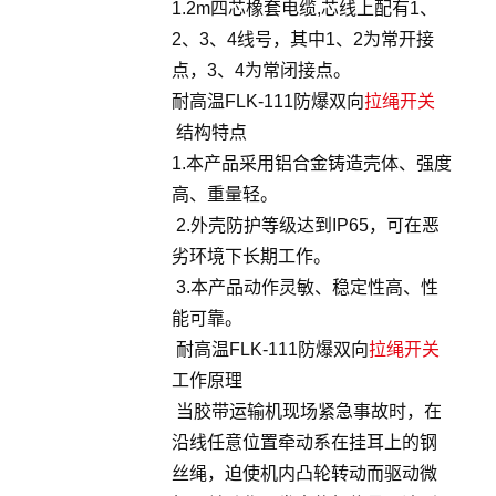
1.2m四芯橡套电缆,芯线上配有1、
2、3、4线号，其中1、2为常开接
点，3、4为常闭接点。
耐高温FLK-111防爆双向
拉绳开关
结构特点
1.本产品采用铝合金铸造壳体、强度
高、重量轻。
2.外壳防护等级达到IP65，可在恶
劣环境下长期工作。
3.本产品动作灵敏、稳定性高、性
能可靠。
耐高温FLK-111防爆双向
拉绳开关
工作原理
当胶带运输机现场紧急事故时，在
沿线任意位置牵动系在挂耳上的钢
丝绳，迫使机内凸轮转动而驱动微