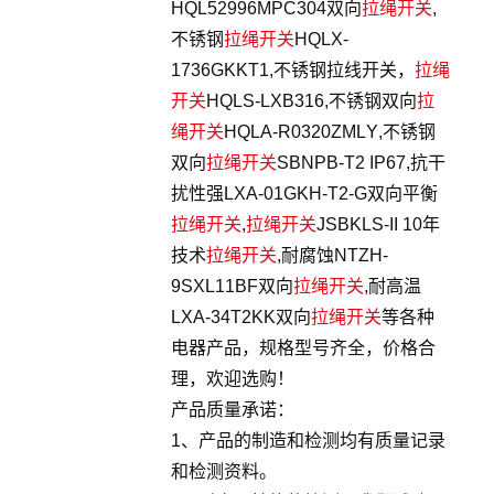
HQL52996MPC304双向
拉绳开关
,
不锈钢
拉绳开关
HQLX-
1736GKKT1,不锈钢拉线开关，
拉绳
开关
HQLS-LXB316,不锈钢双向
拉
绳开关
HQLA-R0320ZMLY,不锈钢
双向
拉绳开关
SBNPB-T2 IP67,抗干
扰性强LXA-01GKH-T2-G双向平衡
拉绳开关
,
拉绳开关
JSBKLS-II 10年
技术
拉绳开关
,耐腐蚀NTZH-
9SXL11BF双向
拉绳开关
,耐高温
LXA-34T2KK双向
拉绳开关
等各种
电器产品，规格型号齐全，价格合
理，欢迎选购！
产品质量承诺：
1、产品的制造和检测均有质量记录
和检测资料。