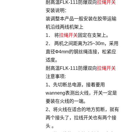
耐高温FLK-111防爆双向
拉绳开关
安装说明：
装调整本产品一般安装在胶带运输
机沿线两线机架上
1． 将
拉绳开关
固定在支架上。
2． 两机之间距离为25~30m，采用
直径Ф4mm的钢丝绳连接，松紧应
适度。
耐高温FLK-111防爆双向
拉绳开关
注意事项:
1、先切断总电源，接着要用
wanneng表测出火线，开关一定是
要装在火线的一端。
2、将火线在适合的地方剪断，就有
两个接头了，拉线开关也有两个接
头 。