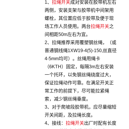
1、
拉绳开关
成对安装在胶带机左右
两侧，安装支架与胶带机中间架用
螺栓，其位置应低于胶带及便于现
场工作人员使用。两台
拉绳开关
之
间相距50m左右为宜。
2、拉绳推荐采用覆塑钢丝绳，（或
普通钢线绳1XW19-4(5)-150,丝直径
4-5mm均可）。丝绳用绳卡
（6KTH）固定，每隔3m左右安装
一个托环，以免钢丝绳绕度过大，
保证拉绳动作可靠。在满足开关正
常工作的前提下，尽可能拉紧绳
索，减少钢丝绳垂度。
3、对于爬坡段胶带机，应尽量缩短
开关间距，及拉绳长度。
4、接线：
拉绳开关
出厂时配有长度