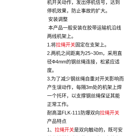
机开关动作，发出停机信号，达到
停机效果，防止事故的扩大。
安装调整
本产品一般安装在胶带运输机沿线
两线机架上。
1.将
拉绳开关
固定在支架上。
2.两机之间距离为25~30m，采用直
径Ф4mm的钢丝绳连接，松紧应适
度。
3.为了减少钢丝绳自重对开关影响而
产生误动作，每隔3m处的机架上焊
一个托环，以支撑钢丝绳保证其能
正常工作。
耐高温FLK-111防爆双向
拉绳开关
产品特点
1、
拉绳开关
是双向触动的，既可安