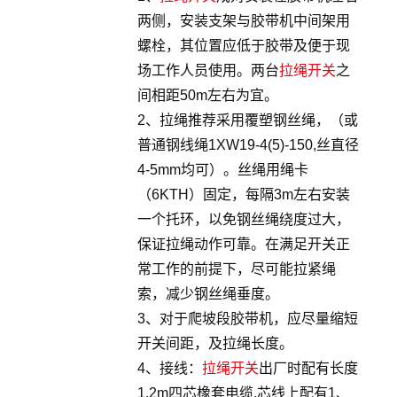
两侧，安装支架与胶带机中间架用
螺栓，其位置应低于胶带及便于现
场工作人员使用。两台
拉绳开关
之
间相距50m左右为宜。
2、拉绳推荐采用覆塑钢丝绳，（或
普通钢线绳1XW19-4(5)-150,丝直径
4-5mm均可）。丝绳用绳卡
（6KTH）固定，每隔3m左右安装
一个托环，以免钢丝绳绕度过大，
保证拉绳动作可靠。在满足开关正
常工作的前提下，尽可能拉紧绳
索，减少钢丝绳垂度。
3、对于爬坡段胶带机，应尽量缩短
开关间距，及拉绳长度。
4、接线：
拉绳开关
出厂时配有长度
1.2m四芯橡套电缆,芯线上配有1、