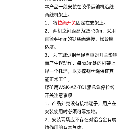
本产品一般安装在胶带运输机沿线
两线机架上。
1． 将
拉绳开关
固定在支架上。
2． 两机之间距离为25~30m，采用
直径Ф4mm的钢丝绳连接，松紧应
适度。
3． 为了减少钢丝绳自重对开关影响
而产生误动作，每隔3m处的机架上
焊一个托环，以支撑钢丝绳保证其
能正常工作。
煤矿用WSK-AZ-TC1紧急急停拉线
开关注意事项
1．产品外壳设有接地端子，用户在
安装使用时必须可靠接地。
2．安装现场应不存在对铝合金有腐
蚀作用的有毒气体。