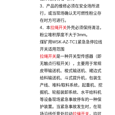
3．产品的维修必须在安全场所进
行，或当现场确认无可燃性粉尘存
在时方可进行。
4．本
拉绳开关
外壳必须保持清洁，
粉尘堆积厚度不大于3mm。
煤矿用WSK-AZ-TC1紧急急停拉线
开关适用范围
拉绳开关
是一种开关型传感器（即
无触点行程开关），主要用于常规
皮带输送机、梭式输送机、裙边式
给料输送机、斗式提升机，包装生
产线、堆料/取料系统，起重机、挖
掘机、轮船装卸系统、水平给料机
等设备现场紧急事故停车的一种保
护装置。当紧急事故发生时，在现
场沿线任意处拉动
拉绳开关
，均可