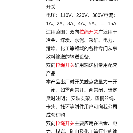
开关
电压：110V、220V、380V电流：
1A、2A、3A、4A、5A、.......15A
适用范围：双向
拉绳开关
广泛用于
冶金、煤炭、水泥、采矿、电力、
港埠、化工等领域的各种专门从事
散料输送的输送设备.
双向
拉绳开关
矿用输送机专用配套
产品
本产品出厂时开关触点数量为一开
一闭，如需两常开、两常闭，请定
货时注明； 安装支架，塑钢丝绳、
卡头、托环等附件用户可向我公司
成套订购
双向
拉绳开关
主要应用在冶金、电
力、煤岩、矿山及化工等行业的输