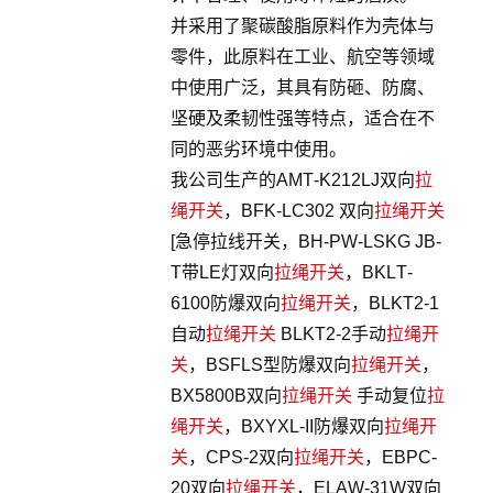
并采用了聚碳酸脂原料作为壳体与
零件，此原料在工业、航空等领域
中使用广泛，其具有防砸、防腐、
坚硬及柔韧性强等特点，适合在不
同的恶劣环境中使用。
我公司生产的AMT-K212LJ双向
拉
绳开关
，BFK-LC302 双向
拉绳开关
[急停拉线开关，BH-PW-LSKG JB-
T带LE灯双向
拉绳开关
，BKLT-
6100防爆双向
拉绳开关
，BLKT2-1
自动
拉绳开关
BLKT2-2手动
拉绳开
关
，BSFLS型防爆双向
拉绳开关
，
BX5800B双向
拉绳开关
手动复位
拉
绳开关
，BXYXL-II防爆双向
拉绳开
关
，CPS-2双向
拉绳开关
，EBPC-
20双向
拉绳开关
，ELAW-31W双向