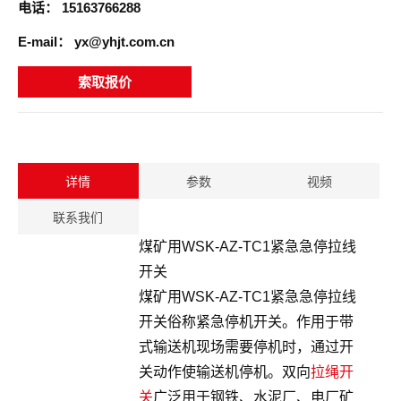
电话：
15163766288
E-mail：
yx@yhjt.com.cn
索取报价
详情
参数
视频
联系我们
煤矿用WSK-AZ-TC1紧急急停拉线
开关
煤矿用WSK-AZ-TC1紧急急停拉线
开关俗称紧急停机开关。作用于带
式输送机现场需要停机时，通过开
关动作使输送机停机。双向
拉绳开
关
广泛用于钢铁、水泥厂、电厂矿