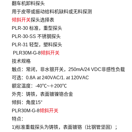
翻车机卸料探头
用于皮带或振动给料机缺料或无料探测
倾斜开关
探头选择表
PLR-30 标准，重型探头
PLR-30-SS 不锈钢探头
PLR-31 轻型，塑料探头
PLR30M-G-8
倾斜开关
技术规格
触点：常闭，非水银开关，250mA/24 VDC非感性负载
可选：0.8A at 240VAC/1. at 120VAC
额定温度：-40℃~＋200℃
外壳：铸铁，表面镀镍铬合金
倾斜：角度15°
PLR30M-G-8
倾斜开关
特点：
1)标准重载探头为铸铁，表面镀铬（比钢管坚固）；