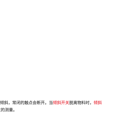
倾斜，常闭的触点会断开。当
倾斜开关
脱离物料时，
倾斜
位的测量。