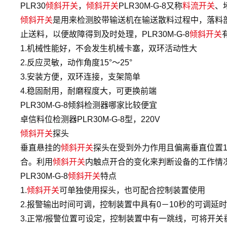
PLR30
倾斜开关
，
倾斜开关
PLR30M-G-8又称
料流开关
、
倾斜开关
是用来检测胶带输送机在输送散料过程中，落料
止送料，以便故障得到及时处理，PLR30M-G-8
倾斜开关
1.机械性能好，不会发生机械卡塞，双环活动性大
2.反应灵敏，动作角度15°～25°
3.安装方便，双环连接，支架简单
4.稳固耐用，耐磨程度大，可更换前端
PLR30M-G-8倾斜检测器哪家比较便宜
卓信料位检测器PLR30M-G-8型，220V
倾斜开关
探头
垂直悬挂的
倾斜开关
探头在受到外力作用且偏离垂直位置
合。利用
倾斜开关
内触点开合的变化来判断设备的工作情
PLR30M-G-8
倾斜开关
特点
1.
倾斜开关
可单独使用探头，也可配合控制装置使用
2.报警输出时间可调，控制装置中具有0－10秒的可调延
3.正常/报警位置可设定，控制装置中有一跳线，可将开