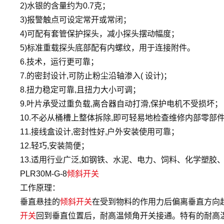
2)水银的含量约为0.7克；
3)报警触点可设定常开或常闭；
4)可配有套管保护探头，减小探头摆动幅度；
5)标准重载探头底部配有内螺纹，用于连接附件。
6.技术，运行更可靠；
7.的密封设计,可防止粉尘沿轴渗入( 设计)；
8.扭力稳定可靠,且扭力大小可调；
9.叶片承受过重负载,离合器自动打滑,保护电机不受损坏；
10.不必从桶槽上整体拆除,即可轻易地检查维修内部零部
11.接线盒设计,密封性好,户外安装使用可靠；
12.轻巧,安装简便；
13.适用行业广泛,如钢铁、水泥、电力、饲料、化学塑胶
PLR30M-G-8
倾斜开关
工作原理：
垂直悬挂的
倾斜开关
在受到物料的作用力后偏离垂直方向超
开关
回到垂直位置后，耐高温倾角开关接通。特有的耐高温