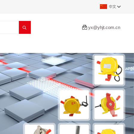
中文


yx@yhjt.com.cn