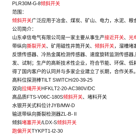
PLR30M-G-8
倾斜开关
范围：
倾斜开关
广泛应用于冶金、煤炭、矿山、电力，水泥、粮
公司简介：
山东卓信电气有限公司是一家主要从事生产
接近开关
、
光
带纵向
撕裂开关
、矿用磁性井筒开关、
倾斜开关
，溜槽堵
反馈传感器、冷热金属检测传感器、速度旋转监测传感器
发、试制；生产的高新技术性企业，符合节能、环保、低
得了国内客户的认同并与多家企业建立了长期，合作关系
高料位探测棒TILT SWITCH/20-39-25
双向
拉绳开关
HFKLT2-20-AC380V/DC
高品质FTS-V06C-180S
倾斜开关
、堵料开关
水银开关式料位计JYB/MW-D
输送带纵向撕裂检测器ZL-B-Ⅱ
倾斜
堵塞开关
/LDX-S
倾斜开关
跑偏开关
TYKPT1-I2-30