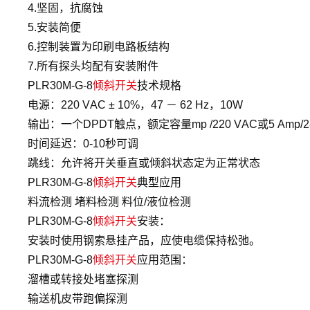
4.坚固，抗腐蚀
5.安装简便
6.控制装置为印刷电路板结构
7.所有探头均配有安装附件
PLR30M-G-8
倾斜开关
技术规格
电源：220 VAC ± 10%，47 － 62 Hz，10W
输出：一个DPDT触点，额定容量mp /220 VAC或5 Amp
时间延迟：0-10秒可调
跳线：允许将开关垂直或倾斜状态定为正常状态
PLR30M-G-8
倾斜开关
典型应用
料流检测 堵料检测 料位/液位检测
PLR30M-G-8
倾斜开关
安装：
安装时使用钢索悬挂产品，应使电缆保持松弛。
PLR30M-G-8
倾斜开关
应用范围：
溜槽或转接处堵塞探测
输送机皮带跑偏探测