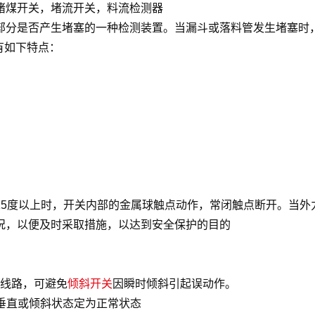
堵煤开关，堵流开关，料流检测器
部分是否产生堵塞的一种检测装置。当漏斗或落料管发生堵塞时
有如下特点：
15度以上时，开关内部的金属球触点动作，常闭触点断开。当外
况，以便及时采取措施，以达到安全保护的目的
时线路，可避免
倾斜开关
因瞬时倾斜引起误动作。
关垂直或倾斜状态定为正常状态