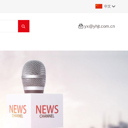
中文


yx@yhjt.com.cn