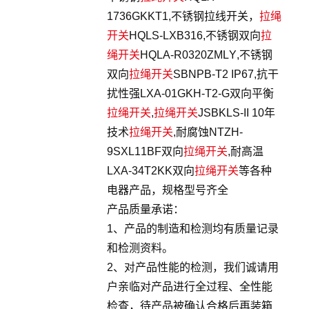
1736GKKT1,不锈钢拉线开关，
拉绳
开关
HQLS-LXB316,不锈钢双向
拉
绳开关
HQLA-R0320ZMLY,不锈钢
双向
拉绳开关
SBNPB-T2 IP67,抗干
扰性强LXA-01GKH-T2-G双向平衡
拉绳开关
,
拉绳开关
JSBKLS-II 10年
技术
拉绳开关
,耐腐蚀NTZH-
9SXL11BF双向
拉绳开关
,耐高温
LXA-34T2KK双向
拉绳开关
等各种
电器产品，规格型号齐全
产品质量承诺：
1、产品的制造和检测均有质量记录
和检测资料。
2、对产品性能的检测，我们诚请用
户亲临对产品进行全过程、全性能
检查，待产品被确认合格后再装箱