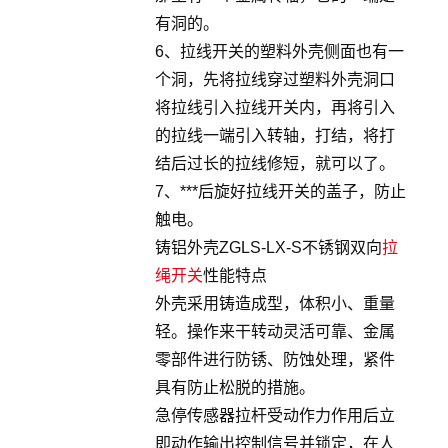
有洞的。
6、拉线开关的塑料外壳侧面也有一
个洞，先将拉线穿过塑料外壳洞口
将拉线引入拉线开关内，再将引入
的拉线一端引入转轴，打结，将打
结后过长的拉线修短，就可以了。
7、***后旋好拉线开关的盖子，防止
触电。
铸铝外壳ZGLS-LX-S不锈钢双向
拉
绳开关
性能特点
外壳采用铸造成型，体积小、重量
轻。操作来干转动灵活可靠、金属
零部件进行防锈、防蚀处理，紧件
具有防止松脱的措施。
急停传感器拉杆受动作力作用后立
即动作输出控制信号并锁定，在人