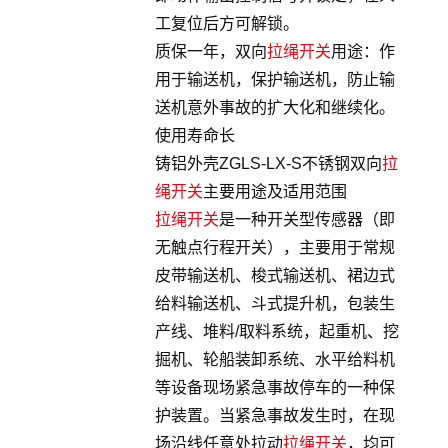
工复位后方可解锁。
质保一年，双向
拉绳开关
用途：作
用于输送机，保护输送机，防止输
送机意外事故的扩大化和继续化。
使用寿命长
铸铝外壳ZGLS-LX-S不锈钢双向
拉
绳开关
主要用途及适用范围
拉绳开关
是一种开关型传感器（即
无触点行程开关），主要用于常规
皮带输送机、梭式输送机、裙边式
给料输送机、斗式提升机，包装生
产线、堆料/取料系统，起重机、挖
掘机、轮船装卸系统、水平给料机
等设备现场紧急事故停车的一种保
护装置。当紧急事故发生时，在现
场沿线任意处拉动
拉绳开关
，均可