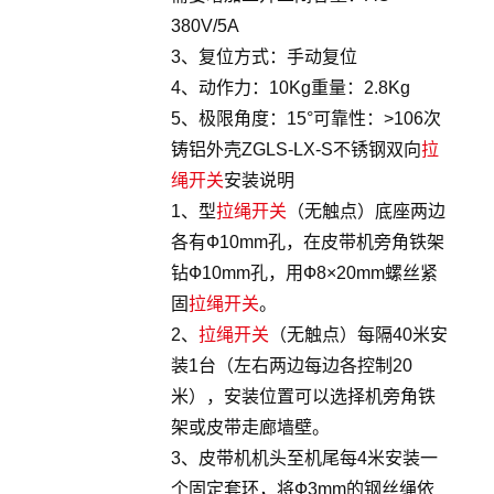
380V/5A
3、复位方式：手动复位
4、动作力：10Kg重量：2.8Kg
5、极限角度：15°可靠性：>106次
铸铝外壳ZGLS-LX-S不锈钢双向
拉
绳开关
安装说明
1、型
拉绳开关
（无触点）底座两边
各有Ф10mm孔，在皮带机旁角铁架
钻Ф10mm孔，用Ф8×20mm螺丝紧
固
拉绳开关
。
2、
拉绳开关
（无触点）每隔40米安
装1台（左右两边每边各控制20
米），安装位置可以选择机旁角铁
架或皮带走廊墙壁。
3、皮带机机头至机尾每4米安装一
个固定套环，将Ф3mm的钢丝绳依