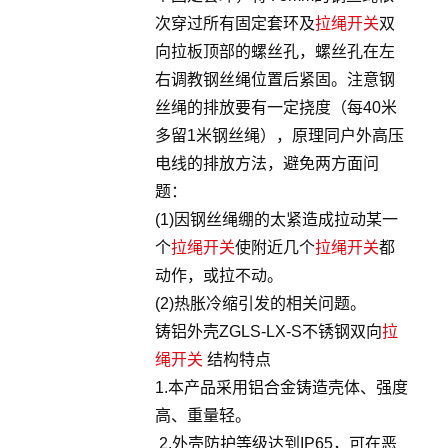
次穿过所有固定套环及
拉绳开关
双
向拉板顶部的螺丝孔，螺丝孔在左
右调教钢丝绳位置后紧固。注意钢
丝绳的排放要有一定挠度（每40米
多留1米钢丝绳），原理同户外高压
电线的排放方法，避免两方面问
题：
(1)因钢丝绳绷的太紧造成拉动某一
个
拉绳开关
使附近几个
拉绳开关
都
动作，或拉不动。
(2)热胀冷缩引发的相关问题。
铸铝外壳ZGLS-LX-S不锈钢双向
拉
绳开关
结构特点
1.本产品采用铝合金铸造壳体、强度
高、重量轻。
2.外壳防护等级达到IP65，可在恶