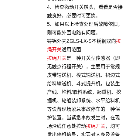
4、检查微动开关触头，看看是否接
触良好，必要时可更换。
5、如果以上检查处理后故障依旧，
则可能外围电路有问题。
铸铝外壳ZGLS-LX-S不锈钢双向
拉
绳开关
适用范围
拉绳开关
是一种开关型传感器（即
无触点行程开关），主要用于常规
皮带输送机、梭式输送机、裙边式
给料输送机、斗式提升机，包装生
产线、堆料/取料系统，起重机、挖
掘机、轮船装卸系统、水平给料机
等设备现场紧急事故停车的一种保
护装置。当紧急事故发生时，在现
场沿线任意处拉动
拉绳开关
，均可
发出停机信号，实现对人身及设备