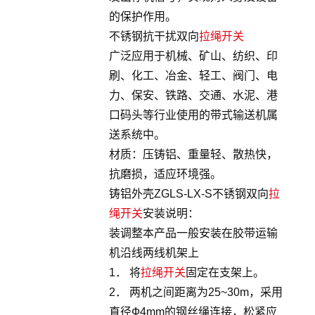
的保护作用。
不锈钢抗干扰双向
拉绳开关
广泛应用于机械、矿山、纺织、印
刷、化工、冶金、轻工、阀门、电
力、保安、铁路、交通、水泥、港
口码头等行业使用的带式输送机属
送系统中。
材质：压铸铝、重量轻、散热快，
抗磨损，适应环境强。
铸铝外壳ZGLS-LX-S不锈钢双向
拉
绳开关
安装说明：
装调整本产品一般安装在胶带运输
机沿线两线机架上
1． 将
拉绳开关
固定在支架上。
2． 两机之间距离为25~30m，采用
直径Ф4mm的钢丝绳连接，松紧应