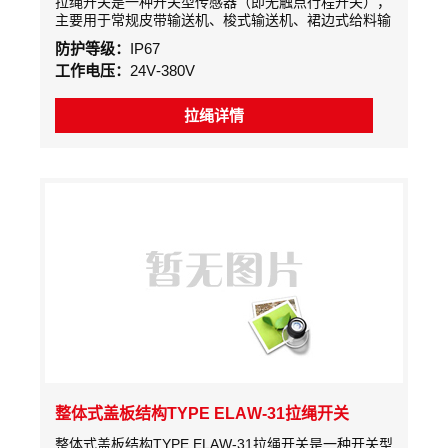
拉绳开关是一种开关型传感器（即无触点行程开关），
主要用于常规皮带输送机、梭式输送机、裙边式给料输
送机、斗式提升机，包装生产线、堆料/取料系统，起
防护等级：
IP67
重机、挖掘机、轮船装卸系统、水平给料机等设备现场
工作电压：
24V-380V
紧急事故停车的一种保护装置
拉绳详情
整体式盖板结构TYPE ELAW-31拉绳开关
整体式盖板结构TYPE ELAW-31拉绳开关是一种开关型