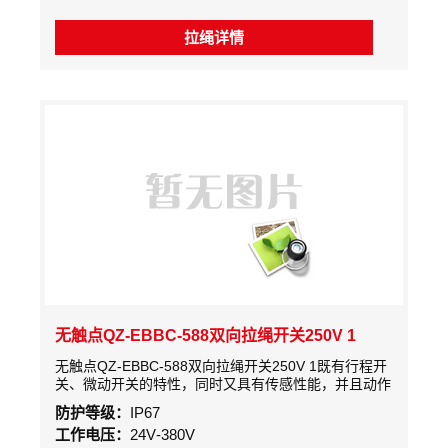
拉绳详情
无触点QZ-EBBC-588双向拉绳开关250V 1
无触点QZ-EBBC-588双向拉绳开关250V 1既有行程开
关、微动开关的特性，同时又具有传感性能，并且动作
可靠、性能稳定、频率响应快、使用寿命长、抗干忧能
防护等级：
IP67
力强、防水、防震、耐腐蚀等特点。广泛应用于机械、
工作电压：
24V-380V
矿山、纺织、印刷、化工、冶金、轻工、阀门、电力、