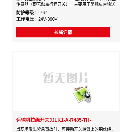
传感器（即无触点行程开关），主要用于常规皮带输送
机、梭式输送机、裙边式给料输送机、斗式提升机，包
防护等级：
IP67
装生产线、堆料/取料系统，起重机、挖掘机、轮船装
工作电压：
24V-380V
卸系统、水平给料机等设备现场紧急事故停车的一种保
护装置。当紧急事故发生时，在现场沿线任意处拉动拉
绳开关，均可发出停机信号，实现对人身及设备的保护
拉绳详情
作用。
运输机拉绳开关JJLK1-A-R485-TH-
DC24VGBT
当现场发生紧急事故时，可接动开关转臂上的钢丝绳，