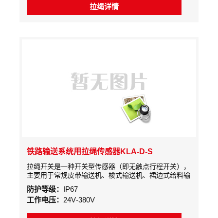
拉绳详情
铁路输送系统用拉绳传感器KLA-D-S
拉绳开关是一种开关型传感器（即无触点行程开关），
主要用于常规皮带输送机、梭式输送机、裙边式给料输
送机、斗式提升机，包装生产线、堆料/取料系统，起
防护等级：
IP67
重机、挖掘机、轮船装卸系统、水平给料机等设备现场
工作电压：
24V-380V
紧急事故停车的一种保护装置。当紧急事故发生时，在
现场沿线任意处拉动拉绳开关，均可发出停机信号，实