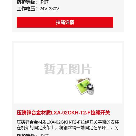
防护等级：
IP67
时地避免事故扩大化，保护人员或设备的，达到保障生
工作电压：
24V-380V
产目的。
拉绳详情
压铸锌合金材质LXA-02GKH-T2-F拉绳开关
压铸锌合金材质LXA-02GKH-T2-F拉绳开关平衡的安装
在机架的固定支架上，将钢丝绳一端固定在吊环上，另
一端固定在拉绳开关臂杆上。钢丝绳应每5米一个吊环