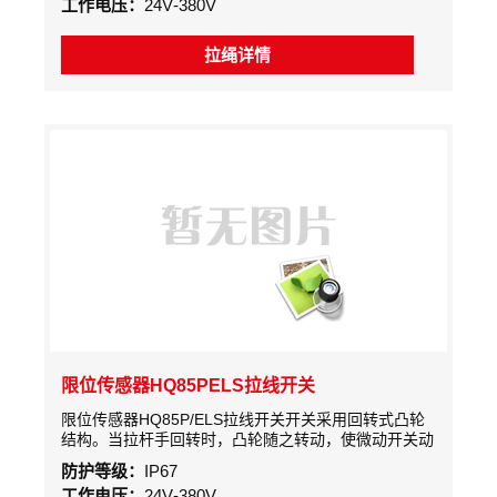
工作电压：
24V-380V
扭力弹簧使凸轮发生位移，驱动微动开关切断控制线
路，使得输送机停止运行。
拉绳详情
限位传感器HQ85PELS拉线开关
限位传感器HQ85P/ELS拉线开关开关采用回转式凸轮
结构。当拉杆手回转时，凸轮随之转动，使微动开关动
作，输出开关量，发出信号和停机信号
防护等级：
IP67
工作电压：
24V-380V