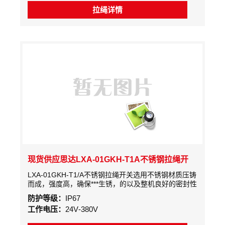
拉绳详情
现货供应思达LXA-01GKH-T1A不锈钢拉绳开
关，12-380VAC
LXA-01GKH-T1/A不锈钢拉绳开关选用不锈钢材质压铸
而成，强度高，确保***生锈，的以及整机良好的密封性
能，可在浸水状态下正常工作。其内部接点选用公司生
防护等级：
IP67
产的微动开关，触点容量大，可直接控制大容量的交流
工作电压：
24V-380V
接触器，具备一常开和一常闭输出