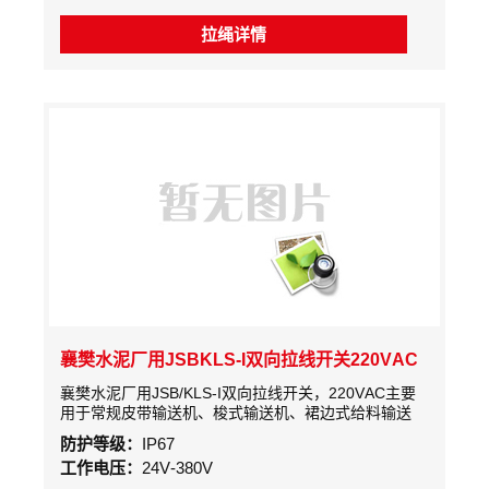
保安、铁路、交通、水泥、港口码头等行业使用的带式
输送机输送系统中。
拉绳详情
襄樊水泥厂用JSBKLS-I双向拉线开关220VAC
襄樊水泥厂用JSB/KLS-I双向拉线开关，220VAC主要
用于常规皮带输送机、梭式输送机、裙边式给料输送
机、斗式提升机，包装生产线、堆料、取料系统，起重
防护等级：
IP67
机、挖掘机、轮船装卸系统、水平给料机等设备现场紧
工作电压：
24V-380V
急事故停车的一种保护装置