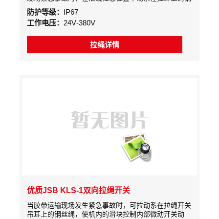
丝绳，迫使机内凸轮转动而驱动元件开关动作，发出停
防护等级：
IP67
机信号，达到停机效果，防止事故的扩大。用于各大电
工作电压：
24V-380V
厂、钢厂炼焦、水泥输送带、码头输送带起着保护作
用。
拉绳详情
优质JSB KLS-1双向拉绳开关
当胶带运输现场发生紧急事故时，可拉动系在拉绳开关
吊耳上的钢丝绳，使机内的滑块控制内部微动开关动