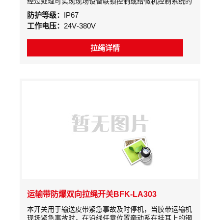
经过处理可实现现场设备联锁控制或给微机控制系统的
计算机发出信号，方便实现工厂自动化控制。拉绳开关
防护等级：
IP67
（无触点）选用精工细做的机械部件和可靠的无触点式
工作电压：
24V-380V
光电偶合器组合而成。
拉绳详情
运输带防爆双向拉绳开关BFK-LA303
本开关用于输送皮带紧急事故及时停机，当胶带运输机
现场紧急事故时，在沿线任意位置牵动系在挂耳上的钢