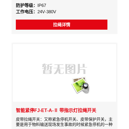
作，发出停机或警报信号。自动复位机型在送开钢丝绳
防护等级：
IP67
后自动复位，手动复位机型需操作复位手柄后方可复
工作电压：
24V-380V
位。
拉绳详情
智能紧停FJ-ET-A-Ⅱ 带指示灯拉绳开关
皮带拉绳开关：又称紧急停机开关、皮带保护开关，主
要是用于物料输送现场发生事故的时候紧急停机的一种